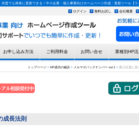
何度でも簡単に更新できる！中小企業・個人事業向けホームページ作成・更新ツール【ラク
ログイン
無料お試し
会社概要
お申し込み方法
ご利用料金
お問い合せ
業種別HP活
トップページ
>
HP成功の秘訣
>
メルマガバックナンバー vol.1
>
新入社員に見
の成長法則