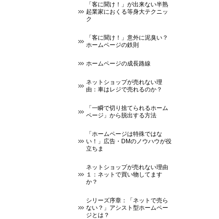
「客に聞け！」が出来ない半熟
起業家におくる等身大テクニッ
ク
「客に聞け！」意外に泥臭い？
ホームページの鉄則
ホームページの成長路線
ネットショップが売れない理
由：車はレジで売れるのか？
「一瞬で切り捨てられるホーム
ページ」から脱出する方法
「ホームページは特殊ではな
い！」広告・DMのノウハウが役
立ちま
ネットショップが売れない理由
１：ネットで買い物してます
か？
シリーズ序章：「ネットで売ら
ない？」アシスト型ホームペー
ジとは？