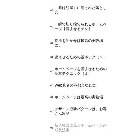
「餅は餅屋」に隠された落とし
穴
一瞬で切り捨てられるホームペ
ージ【読ませるテク】
長所を生かせば最高の実験場
に。
読ませるための基本テク（２）
ホームページを読ませるための
基本テクニック（１）
Web業者の不都合な真実
ホームページは最高の実験場
デザイン必勝パターンは、お客
さん次第
新入社員に見るホームページの
成長法則