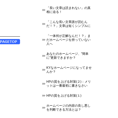
「長い文章は読まれない」の真
相に迫る！
「こんな長い文章誰が読むん
だ！？」文章は短くシンプルに
「一体何が正解なんだ！？」ま
だホームページを持っていない
人へ
あなたのホームページ、"簡単
に"更新できますか？
KYなホームページになってませ
んか？
HPの質を上げる対策(２)：メリ
ットは一番最初に書きなさい
HPの質を上げる対策(１)
ホームページの内容の良し悪し
を判断できる方法とは？