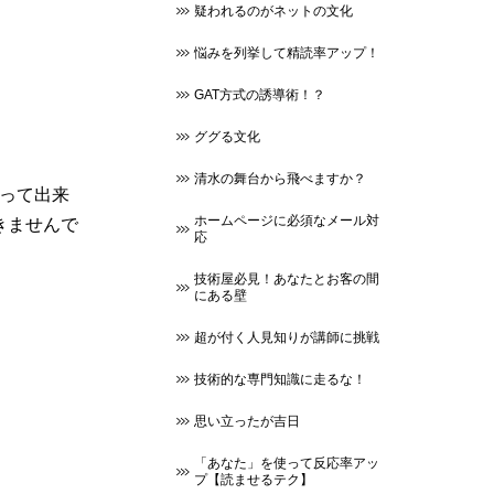
疑われるのがネットの文化
悩みを列挙して精読率アップ！
GAT方式の誘導術！？
ググる文化
清水の舞台から飛べますか？
だって出来
ホームページに必須なメール対
きませんで
応
技術屋必見！あなたとお客の間
にある壁
超が付く人見知りが講師に挑戦
技術的な専門知識に走るな！
思い立ったが吉日
「あなた」を使って反応率アッ
プ【読ませるテク】