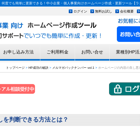
何度でも簡単に更新できる！中小企業・個人事業向けホームページ作成・更新ツール【ラク
ログイン
無料お試し
会社概要
お申し込み方法
ご利用料金
お問い合せ
業種別HP活
トップページ
>
HP成功の秘訣
>
メルマガバックナンバー vol.1
>
ホームページの内容の良し悪
しを判断できる方法とは？