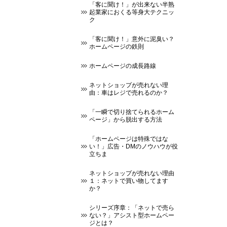
「客に聞け！」が出来ない半熟
起業家におくる等身大テクニッ
ク
「客に聞け！」意外に泥臭い？
ホームページの鉄則
ホームページの成長路線
ネットショップが売れない理
由：車はレジで売れるのか？
「一瞬で切り捨てられるホーム
ページ」から脱出する方法
「ホームページは特殊ではな
い！」広告・DMのノウハウが役
立ちま
ネットショップが売れない理由
１：ネットで買い物してます
か？
シリーズ序章：「ネットで売ら
ない？」アシスト型ホームペー
ジとは？