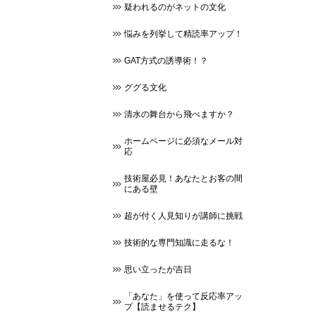
疑われるのがネットの文化
悩みを列挙して精読率アップ！
GAT方式の誘導術！？
ググる文化
清水の舞台から飛べますか？
ホームページに必須なメール対
応
技術屋必見！あなたとお客の間
にある壁
超が付く人見知りが講師に挑戦
技術的な専門知識に走るな！
思い立ったが吉日
「あなた」を使って反応率アッ
プ【読ませるテク】