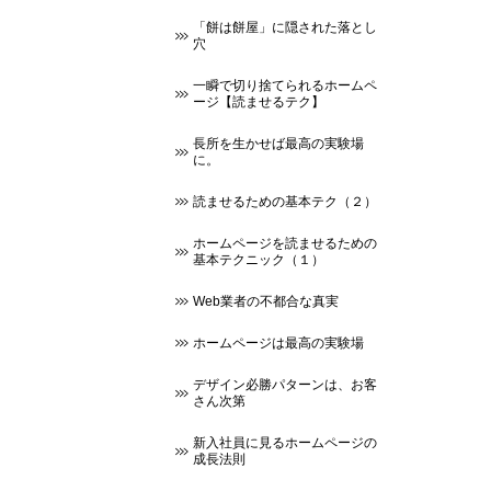
「餅は餅屋」に隠された落とし
穴
一瞬で切り捨てられるホームペ
ージ【読ませるテク】
長所を生かせば最高の実験場
に。
読ませるための基本テク（２）
ホームページを読ませるための
基本テクニック（１）
Web業者の不都合な真実
ホームページは最高の実験場
デザイン必勝パターンは、お客
さん次第
新入社員に見るホームページの
成長法則