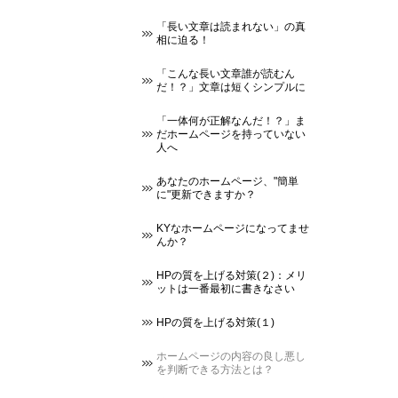
「長い文章は読まれない」の真
相に迫る！
「こんな長い文章誰が読むん
だ！？」文章は短くシンプルに
「一体何が正解なんだ！？」ま
だホームページを持っていない
人へ
あなたのホームページ、"簡単
に"更新できますか？
KYなホームページになってませ
んか？
HPの質を上げる対策(２)：メリ
ットは一番最初に書きなさい
HPの質を上げる対策(１)
ホームページの内容の良し悪し
を判断できる方法とは？