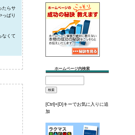
ったらサ
やっぱり
らなくて
ホームページ内検索
[Ctrl]+[D]キーでお気に入りに追
加