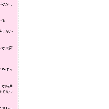
がかかっ
かる。
手間がか
ンが大変
ジを作ろ
すが結局
索で見つ
におわっ