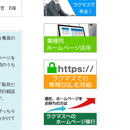
営 E様
う敷居の
ページを
初のうち
「駄目だ
試行錯誤
す。
びっちり
をかけて