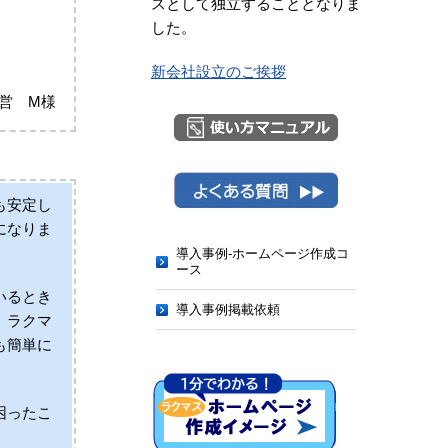
スとして独立することとなりま
した。
新会社設立のご挨拶
営 M様
も安定し
になりま
導入事例-ホームページ作成コ
ース
いるとき
導入事例掲載依頼
、ラクマ
も簡単に
困ったこ