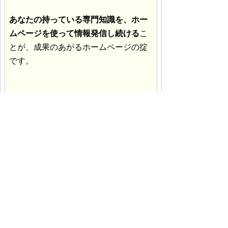
あなたの持っている専門知識を、ホー
ムページを使って情報発信し続ける
こ
とが、成果のあがるホームページの掟
です。
ラクマスでは、
自分でホームページを
作成･更新できる機能で、あなたの情報
発信を最大限サポート
します。
ラクマスについて詳しく知り
たい方はこちら