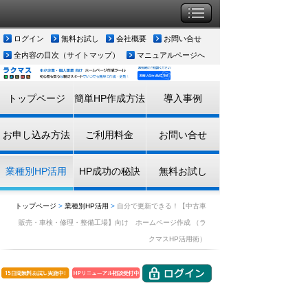
ログイン
無料お試し
会社概要
お問い合せ
全内容の目次（サイトマップ）
マニュアルページへ
トップページ
簡単HP作成方法
導入事例
お申し込み方法
ご利用料金
お問い合せ
業種別HP活用
HP成功の秘訣
無料お試し
トップページ
>
業種別HP活用
>
自分で更新できる！【中古車
販売・車検・修理・整備工場】向け ホームページ作成 （ラ
クマスHP活用術）